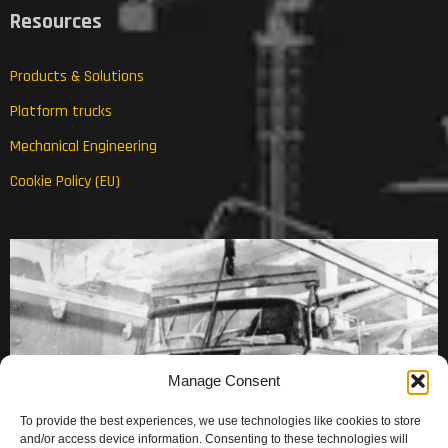
Resources
Products & Solutions
Platform trucks
Mechanical Engineering
Cookie Policy (EU)
Manage Consent
To provide the best experiences, we use technologies like cookies to store
and/or access device information. Consenting to these technologies will